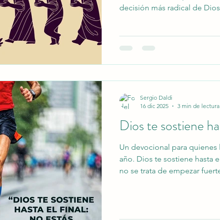
decisión más radical de Dios
salvarnos. Basado en Juan 1, 
reconocer que Jesús es el Sal
entregarle nuestra vida com
nuestra historia.
Sergio Daldi
16 dic 2025
3 min de lectura
Dios te sostiene has
Un devocional para quienes l
año. Dios te sostiene hasta e
no se trata de empezar fuert
ojos puestos en Jesús. A trav
y Hebreos, este mensaje ani
en que no corremos solos.