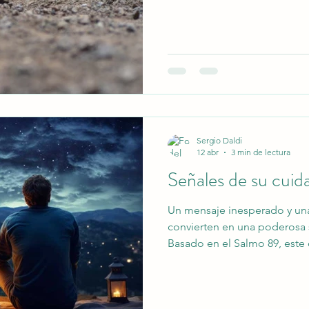
una nueva oportunidad.
Sergio Daldi
12 abr
3 min de lectura
Señales de su cuid
Un mensaje inesperado y un
convierten en una poderosa 
Basado en el Salmo 89, este
el Señor sigue hablando hoy y
guiarnos, fortalecernos y c
solos.