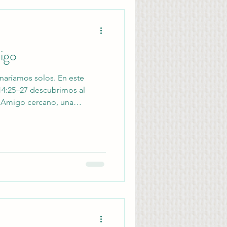
igo
aríamos solos. En este
14:25–27 descubrimos al
o Amigo cercano, una
 dirección y compañía real