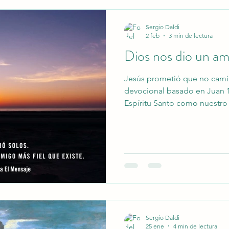
Sergio Daldi
2 feb
3 min de lectura
Dios nos dio un am
Jesús prometió que no camin
devocional basado en Juan 
Espíritu Santo como nuestr
presencia viva que trae paz,
para cada día.
Sergio Daldi
25 ene
4 min de lectura