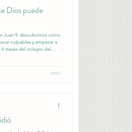
ue Dios puede
en Juan 9, descubrimos cómo
buscar culpables y empezar a
 A través del milagro del
mbiar nuestra manera de
diencia y permitir que la luz
 presente y nuestro futuro.
idió