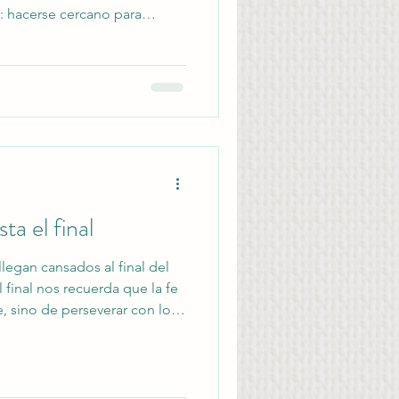
: hacerse cercano para
este devocional nos invita a
vador, a recibirlo con fe y a
pleta para que transforme
ta el final
legan cansados al final del
l final nos recuerda que la fe
e, sino de perseverar con los
és de Proverbios, Eclesiastés
ma a seguir firmes, confiando