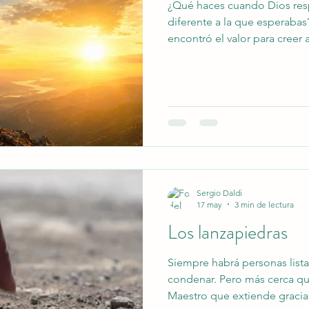
¿Qué haces cuando Dios re
diferente a la que esperab
encontró el valor para creer 
fidelidad de Dios.
Sergio Daldi
17 may
3 min de lectura
Los lanzapiedras
Siempre habrá personas listas
condenar. Pero más cerca que
Maestro que extiende gracia,