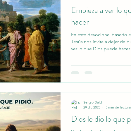
Empieza a ver lo q
hacer
En este devocional basado 
Jesús nos invita a dejar de 
ver lo que Dios puede hacer.
ciego, somos llamados a ca
mirar la vida, caminar en obe
de Cristo transforme nuestro
Sergio Daldi
29 dic 2025
3 min de lectura
Dios le dio lo que p