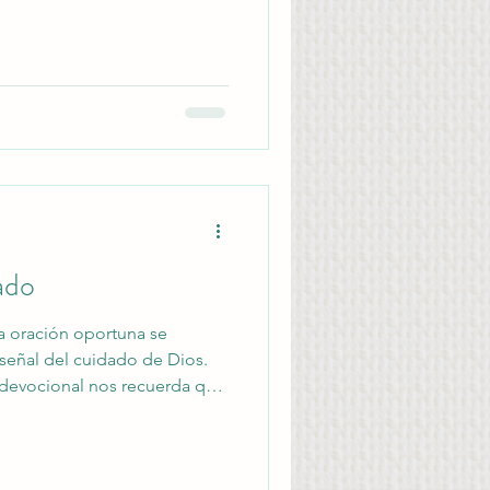
ado
a oración oportuna se
señal del cuidado de Dios.
 devocional nos recuerda que
 utiliza a las personas para
onfirmar que nunca estamos