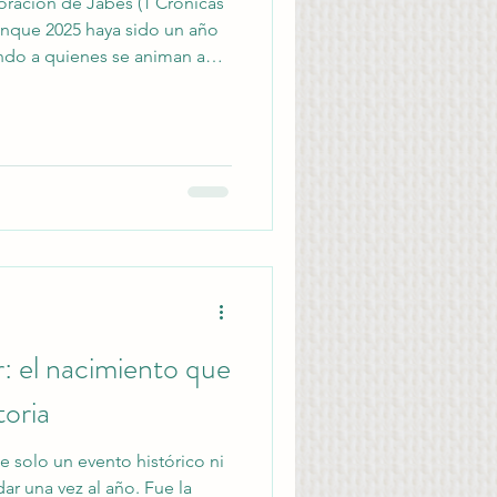
oración de Jabés (1 Crónicas
Aunque 2025 haya sido un año
endo a quienes se animan a
por un nuevo comienzo en 2026.
r: el nacimiento que
toria
e solo un evento histórico ni
ar una vez al año. Fue la