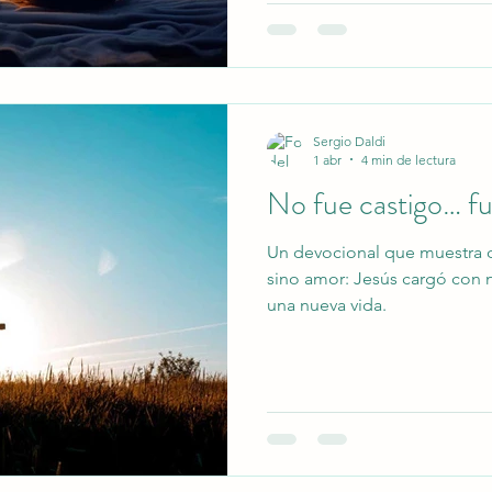
Sergio Daldi
1 abr
4 min de lectura
No fue castigo… f
Un devocional que muestra qu
sino amor: Jesús cargó con 
una nueva vida.