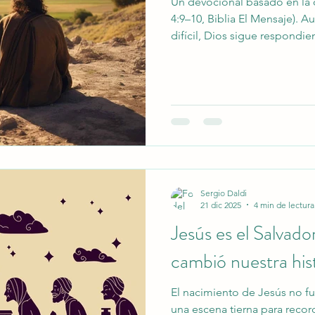
Un devocional basado en la 
4:9–10, Biblia El Mensaje). 
difícil, Dios sigue respondi
pedir sin límites y a creer 
Sergio Daldi
21 dic 2025
4 min de lectura
Jesús es el Salvado
cambió nuestra his
El nacimiento de Jesús no fu
una escena tierna para record