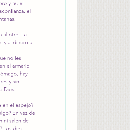
o y fe, el 
sconfianza, el 
ntanas, 
al otro. La 
 y al dinero a 
ue no les 
en el armario 
tómago, hay 
res y sin 
e Dios. 
 en el espejo? 
algo? En vez de 
n ni salen de 
? Los diez 