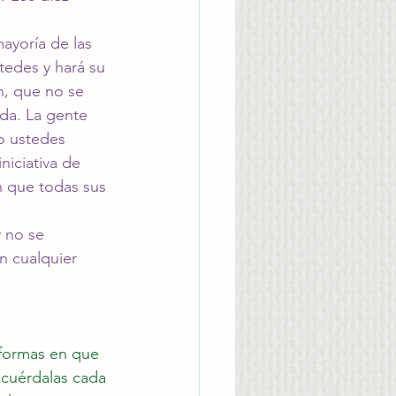
mayoría de las 
tedes y hará su 
n, que no se 
da. La gente 
o ustedes 
iciativa de 
n que todas sus 
 no se 
n cualquier 
 formas en que 
ecuérdalas cada 