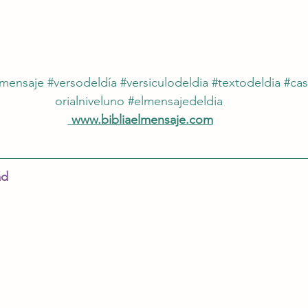
lmensaje
#versodeldía
#versiculodeldia
#textodeldia
#cas
orialniveluno
#elmensajedeldia
www.bibliaelmensaje.com
ad