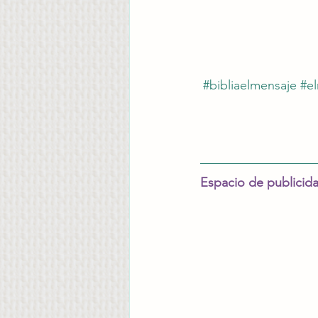
#bibliaelmensaje
#e
Espacio de publicid