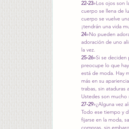
22-23
»Los ojos son l
cuerpo se llena de lu
cuerpo se vuelve una
¡tendrán una vida m
24
»No pueden adorar 
adoración de uno ali
la vez.
25-26
»Si se deciden 
preocupe lo que haya
está de moda. Hay m
más en su apariencia 
trabas, sin ataduras
Ustedes son mucho m
27-29
»¿Alguna vez al
Todo ese tiempo y d
fijarse en la moda, s
compras, sin embargo