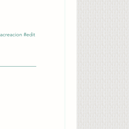
acreacion
#edit