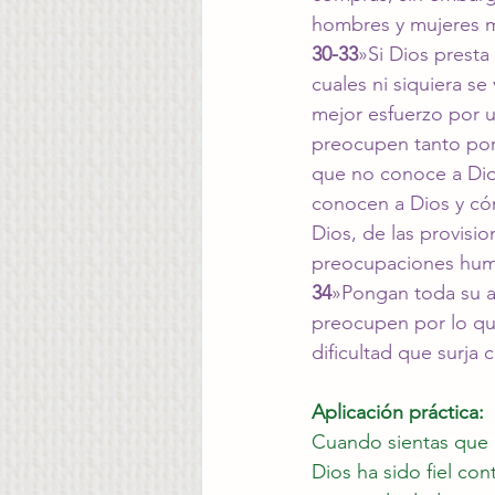
hombres y mujeres me
30-33
»Si Dios presta 
cuales ni siquiera s
mejor esfuerzo por u
preocupen tanto por
que no conoce a Dio
conocen a Dios y cóm
Dios, de las provisi
preocupaciones huma
34
»Pongan toda su a
preocupen por lo que
dificultad que surja
Aplicación práctica:
Cuando sientas que l
Dios ha sido fiel co