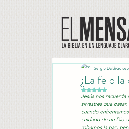
Sergio Daldi
26 sep
¿La fe o la
Obtuvo NaN de 5 es
Jesús nos recuerda e
silvestres que pasa
cuando enfrentamos 
cuidado de un Dios 
robarnos la paz, per