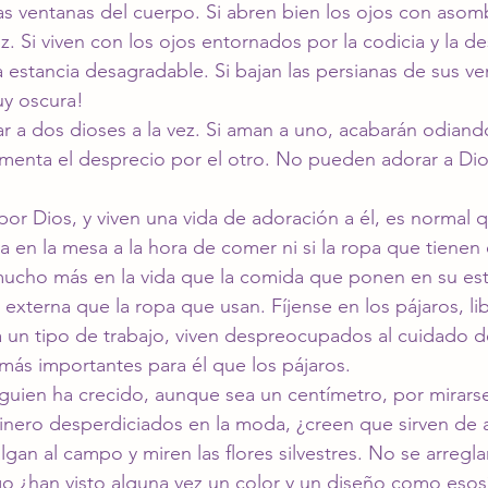
as ventanas del cuerpo.
 Si
 abren bien los ojos con asombr
z. Si viven con los ojos entornados por la codicia y la de
 estancia desagradable. Si bajan las persianas de sus ve
uy oscura!
a dos dioses a la vez. Si aman a uno, acabarán odiando 
menta el desprecio por el otro. No pueden adorar a Dios
por Dios, y viven una vida de adoración a él, es normal q
 en la mesa a la hora de comer ni si la ropa que tienen 
ucho más en la vida que la comida que ponen en su es
externa que la ropa que usan. Fíjense en los pájaros, lib
 a un tipo de trabajo, viven despreocupados al cuidado d
ás importantes para él que los pájaros.
guien ha crecido, aunque sea un centímetro, por mirarse
inero desperdiciados en la moda, ¿creen que sirven de 
algan al campo y miren las flores silvestres. No se arregla
 ¿han visto alguna vez un color y un diseño como esos