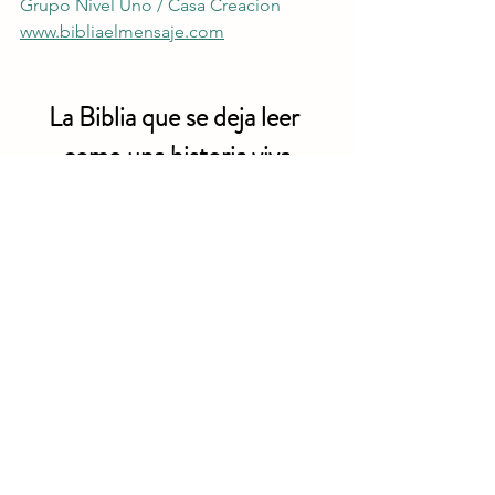
Grupo Nivel Uno / Casa Creacion
www.bibliaelmensaje.com
La Biblia que se deja leer 
como una historia viva
llega en "octubre 2025"
El Mensaje
 te habla al corazón con un 
lenguaje claro, poético e impactante. 
Prepárate para vivir la Biblia como si la 
descubrieras por primera vez.