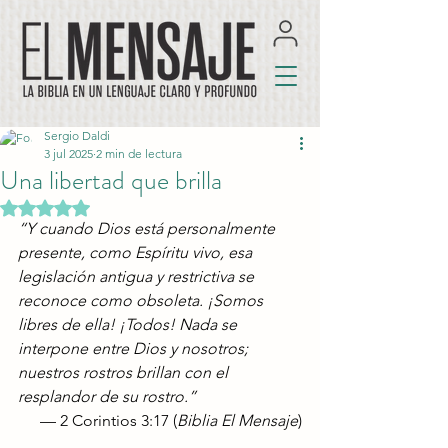
Sergio Daldi
3 jul 2025
2 min de lectura
Una libertad que brilla
Obtuvo NaN de 5 estrellas.
“Y cuando Dios está personalmente 
presente, como Espíritu vivo, esa 
legislación antigua y restrictiva se 
reconoce como obsoleta. ¡Somos 
libres de ella! ¡Todos! Nada se 
interpone entre Dios y nosotros; 
nuestros rostros brillan con el 
resplandor de su rostro.”
— 2 Corintios 3:17 (
Biblia El Mensaje
)