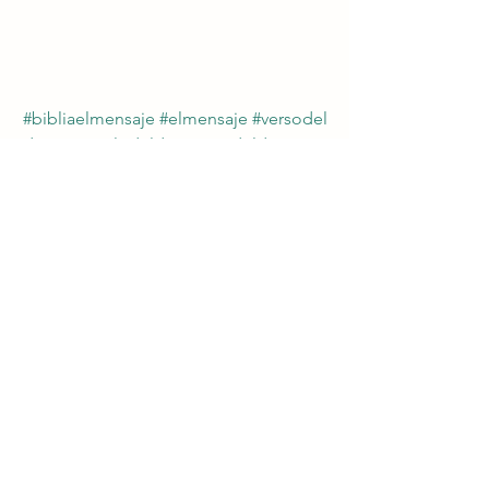
#bibliaelmensaje
#elmensaje
#versodel
día
#versiculodeldia
#textodeldia
#casa
creacion
#editorialniveluno
#elmensaje
deldia
www.bibliaelmensaje.com
#bibliaelmensaje
No temas
devocional
Devocional