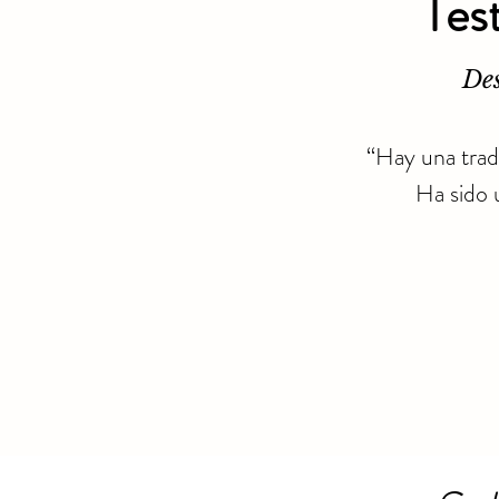
Tes
Des
“Hay una trad
Ha sido u