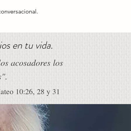
 conversacional.
os en tu vida.
los acosadores los
s".
teo 10:26, 28 y 31