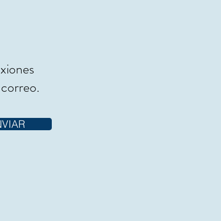
exiones
 correo.
NVIAR