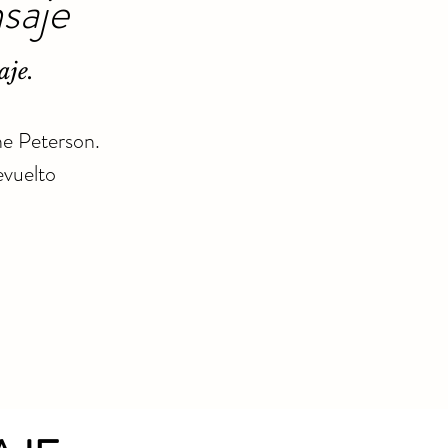
saje
aje.
ne Peterson.
evuelto