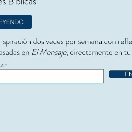
s Bíblicas
LEYENDO
nspiración dos veces por semana con refl
basadas en
El Mensaje
, directamente en tu
uí:
E