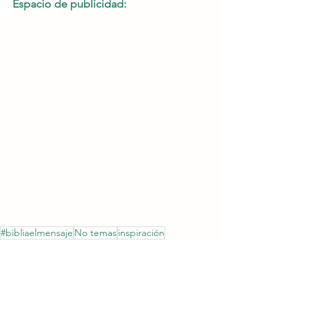
Espacio de publicidad:
#bibliaelmensaje
No temas
inspiración
Jesús te defiende
devocional
sermón del monte
Devocional